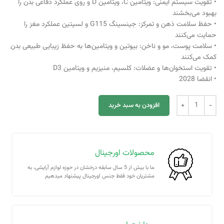
• تقویت سیستم ایمنی: ویتامین C، ویتامین D و روی عملکرد دفاعی بدن را
بهبود می‌بخشند
• حفظ سلامت ذهن و تمرکز: جینسینگ G115 و لسیتین عملکرد مغز را
حمایت می‌کنند
• سلامت پوست، مو و ناخن: بیوتین و ویتامین‌ها به حفظ زیبایی طبیعی بدن
کمک می‌کنند
• تقویت استخوان‌ها و عضلات: کلسیم، منیزیم و ویتامین D3
• انقضا 2028
افزودن به سبد خرید
محصولات اورجینال
ما با بیش از 5 سال سابقه درخشان در حوزه لوازم آرایشی، به
مشتریان خود فقط جنس اورجینال پیشنهاد میدهیم