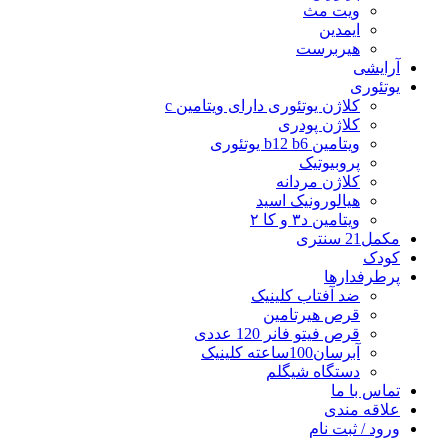
ویت مث
ایمدین
هیربرست
آرایشی
یوتئوری
کلاژن یوتئوری دارای ویتامین c
کلاژن پودری
ویتامین b12 b6 یوتئوری
پروبیوتیک
کلاژن مردانه
هیالورونیک اسید
ویتامین د۳ و کا ۲
مکمل21 سنتری
کودک
پرطرفدارها
ضد آفتاب کلینیک
قرص هیرتامین
قرص فیتو فانر 120 عددی
آبرسان100ساعته کلینیک
دستگاه شیگلم
تماس با ما
علاقه مندی
ورود / ثبت نام