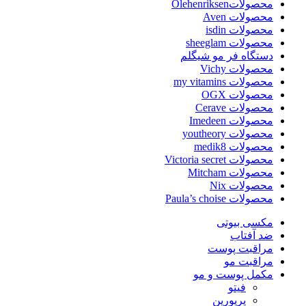
محصولاتOlehenriksen
محصولات Aven
محصولات isdin
محصولات sheeglam
دستگاه فر مو شیگلم
محصولات Vichy
محصولات my vitamins
محصولات OGX
محصولات Cerave
محصولات Imedeen
محصولات youtheory
محصولات medik8
محصولات Victoria secret
محصولات Mitcham
محصولات Nix
محصولات Paula’s choise
مکسی بیوتی
ضد آفتاب
مراقبت پوست
مراقبت مو
مکمل پوست و مو
فیتو
پریورین