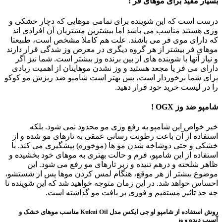
بسیار مفید برای موهای فر !
درست است که این شوینده برای تمامی موهایی که دچار خشکی و
وزی هستند مناسب می باشد اما بیشترین مشتریان آن افرادی اند
که دارای موی فر می باشند. علت هم کاملا مشخص است، طبیعتا
موهای فر بیشتر از هر گروه دیگری در معرض وز شدگی قرار دارند
و نیاز آنها با شوینده های از بین برنده وز بیشتر است. شما نیز اگر
دارای می فر یا مجعد هستید و وز نشدن موهایتان از اهمیت زیادی
برای شما برخوردار است، پس بهتر است شامپو ضد ریزش مو کوکو
را در لیست خرید خود قرار دهید.
شامپو ضد وز OGX !
خیر خواص این شامپو به رفع وزی مو محدود نمی شود. بلکه
استفاده از آن باعث رطوبت رسانی عمقی به تارهای مو شده و از
خشکی و حتی دوشاخه شدن مو ها (موخوره) پیشگیری می کند. با
استفاده از این شامپو، فرم و حالت بهتری به موهای خود بخشیده و
ظاهر شلخته و درهم تنیده و زبر تارهای مو رفع می شود. این
موضوع بیشتر از هر موقع، هنگام لمس کردن موها پس از شستشو،
احساس خواهد شد. در این زمان متوجه خواهید شد که این شوینده تا
چه حد تاثیر مستقیم و فوری بر بافت مو گذاشته است.
روش استفاده از
شامپو او جی ایکس مدل Kukui Oil مناسب موهای خشک و
آسیب دیده و وز