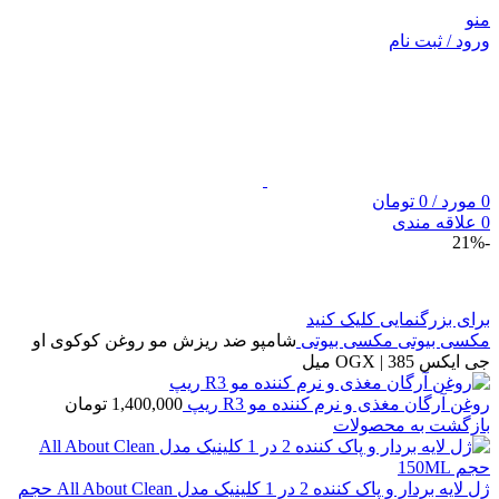
منو
ورود / ثبت نام
0
مورد
/
0
تومان
0
علاقه مندی
-21%
برای بزرگنمایی کلیک کنید
مکسی بیوتی
مکسی بیوتی
شامپو ضد ریزش مو روغن کوکوی او
جی ایکس OGX | 385 میل
روغن آرگان مغذی و نرم کننده مو R3 ریپ
1,400,000
تومان
بازگشت به محصولات
ژل لایه بردار و پاک کننده 2 در 1 کلینیک مدل All About Clean حجم