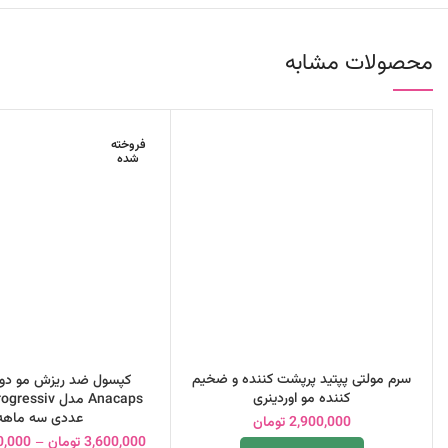
محصولات مشابه
فروخته
شده
سرم مولتی پپتید پرپشت کننده و ضخیم
کپسول ضد ریزش مو دو
کننده مو اوردینری
عددی سه ماهه
2,900,000
تومان
3,600,000
تومان
–
0,000