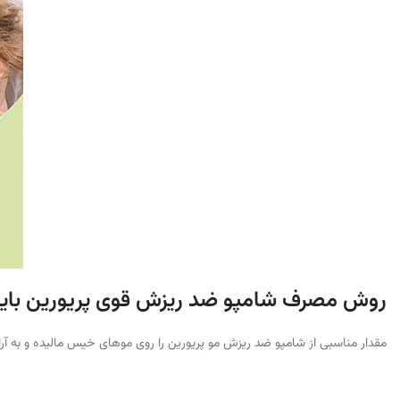
روش مصرف
شامپو ضد ریزش قوی پریورین بایر
مقدار مناسبی از شامپو ضد ریزش مو پریورین را روی موهای خیس مالیده و به آرامی ماساژ دهید. پس از گذشت 2 الی 4 دقیقه به خوبی آبکشی نمایید. است