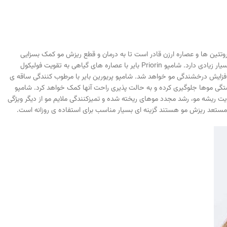
ریزش قوی پریورین محصولی از برند معروف و معتبر بایر المان بوده که با ترکیبات ویژه و منحصر به فرد خود مانند پرو ویتامین B5، گلیکو پروتئین ها و عصاره ارزن قادر است تا به درمان و قطع ریزش مو کمک بسزایی
کرده و به رشد مجدد موهای ریخته شده می پردازد. این شامپو یکی از قوی ترین و بهترین شامپوهای ضد ریزش موجود در دنیا است و همانند قرص پریوربن طرفدار بسیار زیادی دارد. شامپو Priorin بایر با عصاره های گیاهی به تقویت فولیکول
فزایش درخشندگی مو خواهد شد. شامپو پریورین بایر با مرطوب کنندگی ساقه ی
تگی موها جلوگیری کرده و به حالت پذیری راحت آنها کمک خواهد کرد. شامپو
ت ریشه مو، رشد مجدد موهای ریخته شده و تمیزکنندگی ملایم مو از دیگر ویژگی