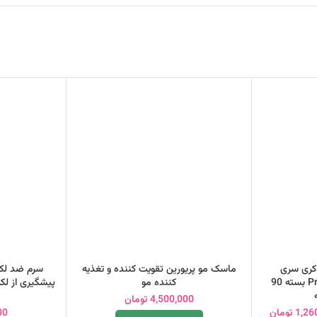
کری سری
ماسک مو پریورین تقویت کننده و تغذیه
سرم ضد لک
Anacaps مدل Progressiv بسته 90
کننده مو
پیشگیری از لکه
4,500,000
تومان
1,26
تومان
00