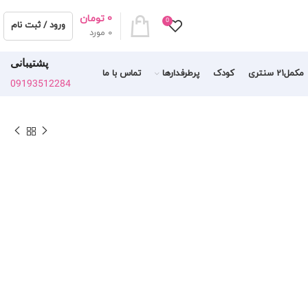
0
تومان
0
ورود / ثبت نام
0
مورد
پشتیبانی
مکمل21 سنتری
کودک
پرطرفدارها
تماس با ما
09193512284