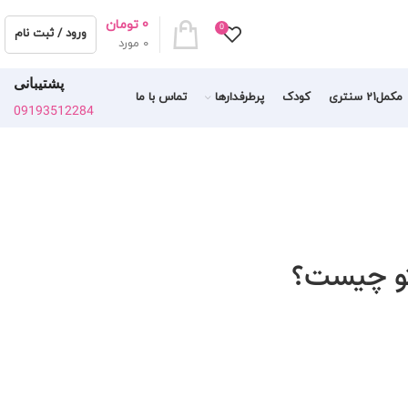
0
تومان
0
ورود / ثبت نام
0
مورد
پشتیبانی
مکمل21 سنتری
کودک
پرطرفدارها
تماس با ما
09193512284
تو چیست؟