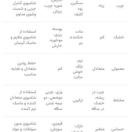
خارش،
سنگین،
شامپوی کنترل
چرب
زیاد
شوره چرب،
زود
چربی و شست
ریزش
کثیف
وشوی مداوم
پوسته
مات،
استفاده از
ریزی،
خشک
کم
شکننده،
شامپوی ملایم و
موخوره،
زبر
ماسک آبرسان
خارش
نرم،
حفظ روتین
براق،
معمولی
متعادل
کم
متعادل و تغذیه
خوش
مناسب
حالت
چرب در
وزی، چربی
استفاده از
ریشه،
موضعی، دو
شامپوی متعادل
مختلط
ترکیبی
خشک
نیمه شدن
کننده و ماسک
در ساقه
ساقه
نرم کننده
قرمزی،
شامپوی بدون
نازک،
حساس
متغیر
سوزش،
سولفات و مواد