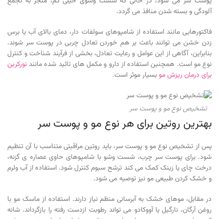
پوست سر می شود، در حالی که شست وشوی خیلی کم، منجر به تجمع
آلودگی و بسته شدن منافذ می گردد.
فاکتورهایی مانند استفاده از شامپوهای سولفات دار، دمای بالای آب یا برس
زدن خشن می توانند باعث بر هم خوردن تعادل چربی در پوست سر شوند.
بنابراین، آگاهی از این عوامل و رعایت تعادل، بخشی از فرآیند شناخت و کنترل
نوع مو است. همچنین استفاده از دارو و مکمل های تائید شده مانند
نورکرین
برای درمان ریزش مو
بسیار موثر است.
تشخیص نوع مو و پوست سر
بهترین روتین برای هر نوع مو و پوست سر
پس از تشخیص نوع مو و پوست سر، باید روتین مراقبتی متناسب با آن تنظیم
شود. برای پوست سر چرب، شست وشو با شامپوهای حاوی عصاره ی گزنه،
درخت چای یا زینک کمک می کند ترشح سبوم کنترل شود. استفاده از آب ولرم
و خشک کردن طبیعی مو نیز توصیه می شود.
در مقابل، موهای خشک به آبرسانی منظم نیاز دارند. استفاده از ماسک مو با
روغن آرگان، نارگیل یا آووکادو می تواند رطوبت ازدست رفته را بازگرداند. شانه