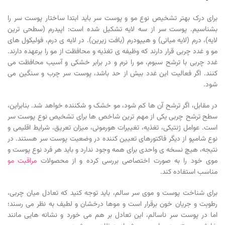
برای درک بهتر تشخیص نوع مو و پوست سر باید ابتدا ساختار پوست سر را
بشناسیم. پوست سر از سه لایه تشکیل شده است: اپیدرم (سطحی ترین
لایه)، درم (لایه میانی) و هیپودرم (بافت زیرین). در لایه ی درم، فولیکول های
مو و غدد چربی قرار دارند که وظیفه ی تغذیه و محافظت از مو را برعهده دارند.
غدد چربی با ترشح سبوم، مو را نرم و در برابر خشکی و آسیب محافظت می
کنند. اگر فعالیت این غدد بیش از حد باشد، پوست سر چرب و سنگین می
شود.
در مقابل، اگر ترشح آن ها کم شود، مو خشک و شکننده خواهد شد. بنابراین،
سطح ترشح چربی یکی از مهم ترین شاخص ها برای تشخیص نوع پوست سر
است. عوامل ژنتیکی، تغذیه، تغییرات هورمونی، میزان تعریق، شرایط اقلیمی و
نوع شامپو از دیگر فاکتورهای تعیین کننده در وضعیت پوست سر هستند. در
نتیجه، هیچ نسخه ی واحدی برای همه وجود ندارد و باید هر فرد نوع پوست و
موی خود را به صورت اختصاصی بررسی کرده و از محصولات
مراقبت مو
مناسب استفاده کند.
برای شناخت پوست و موی سر سالم، باید توجه کنید که تعادل میان چربی،
رطوبت و جریان خون برقرار است و موها درخشان و لطیف به نظر می رسند؛
اما در پوست سر ناسالم، این تعادل بر هم می خورد و نشانه هایی مانند