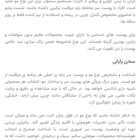
کردن با برس چوبی و پرهیز از حرارت مستقیم سشوار، برای این نوع مو مفید
است. افراد با پوست سر مختلط باید مراقبت ترکیبی داشته باشند: شست وشو
با شامپوی مخصوص کنترل چربی در ریشه و استفاده از نرم کننده فقط بر روی
ساقه ها.
برای پوست های حساس یا دارای شوره، محصولات ملایم بدون سولفات و
پارابن بهترین گزینه هستند. این نوع شامپوها ضمن پاک سازی، سد دفاعی
پوست را نیز تقویت می کنند.
سخن پایانی
شناخت و تشخیص نوع مو و پوست سر پایه ی اصلی هر برنامه ی مراقبت از
مو است. بدون درک ویژگی های پوست سر و ساختار مو، انتخاب هر محصولی
شبیه بازی شانسی خواهد بود. در حالی که با چند مشاهده ی دقیق و رعایت
نکات علمی، می توان به راحتی از مشکلاتی مانند چربی بیش ازحد، خشکی،
شوره یا ریزش جلوگیری کرد.
به خاطر داشته باشید که نوع مو در طول زمان ثابت نمی ماند و ممکن است
تحت تأثیر سن، تغییرات هورمونی یا اقلیم زندگی تغییر کند. بنابراین بررسی
دوره ای وضعیت پوست سر ضروری است. با شناخت صحیح و انتخاب
هوشمندانه محصولات، موهایی سالم، سبک و درخشان خواهید داشت که نه