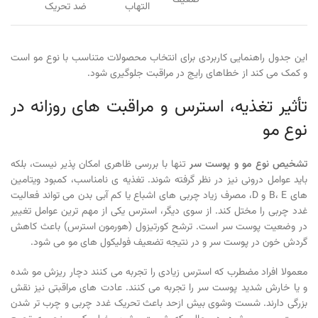
ضعیف
التهاب
ضد تحریک
این جدول راهنمایی کاربردی برای انتخاب محصولات متناسب با نوع مو است
و کمک می کند از خطاهای رایج در مراقبت جلوگیری شود.
تأثیر تغذیه، استرس و مراقبت های روزانه در
نوع مو
تشخیص نوع مو و پوست سر
تنها با بررسی ظاهری امکان پذیر نیست، بلکه
باید عوامل درونی نیز در نظر گرفته شوند. تغذیه ی نامناسب، کمبود ویتامین
های B، E و D، مصرف زیاد چربی های اشباع یا کم آبی بدن می تواند فعالیت
غدد چربی را مختل کند. از سوی دیگر، استرس یکی از مهم ترین عوامل تغییر
در وضعیت پوست سر است. ترشح کورتیزول (هورمون استرس) باعث کاهش
گردش خون در پوست سر و در نتیجه تضعیف فولیکول های مو می شود.
معمولا افراد مضطرب که استرس زیادی را تجربه می کنند دچار ریزش مو شده
و یا خارش شدید پوست سر را تجربه می کنند. عادت های مراقبتی نیز نقش
بزرگی دارند. شست وشوی بیش ازحد باعث تحریک غدد چربی و چرب تر شدن