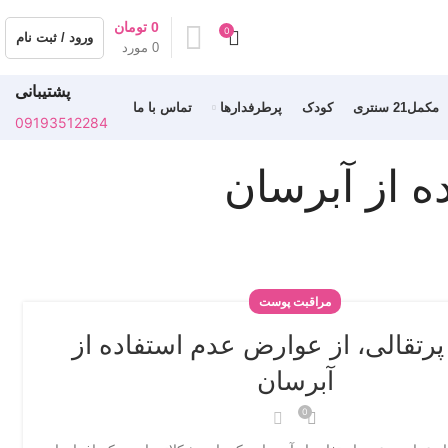
0
تومان
0
ورود / ثبت نام
0
مورد
پشتیبانی
مکمل21 سنتری
کودک
پرطرفدارها
تماس با ما
09193512284
 از آبرسان
مراقبت پوست
رتقالی، از عوارض عدم استفاده از
آبرسان
0