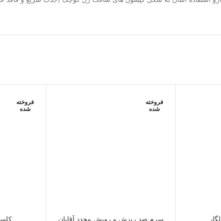
فروخته
فروخته
شده
شده
لگار
سرم ضد ریزش و رویش مجدد آقایان
کلسی