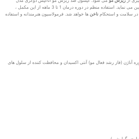
یری از
ریزش مو
می شود. کپسول ضد ریزش مو آناکپس دوکری مدل
با افزایش فاز رشد مو (آناژن) توالی تحریک پیاز مو را افزایش داده و بطور همزمان نیز مواد معدنی و ویتامین های مورد نیاز رشد مجدد مو را تامین می نماید. استفاده منظم در دوره درمان 1 تا 3 ماهه از این مکمل ،
در سلامت و استحکام
ناخن
ها خواهد شد. فرمولاسیون هنرمندانه و استفاده
ه آناژن (فاز رشد فعال مو) آنتی اکسیدان و محافظت کننده از سلول های
عوارض گوارشی)