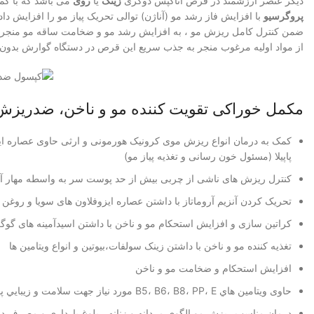
دیگر عنصر ارزشمند در قرص آناکپس دوکری
زینک
یا
روی
می باشد که با کم
پروگرسیو
ضمن کنترل کامل ریزش مو ، به افزایش رشد مو و ضخامت ساقه مو منجر 
از مواد اولیه مرغوب منجر به جذب سریع این قرص در دستگاه گوارش بد
مکمل خوراکی تقویت کننده مو و ناخن، ضدریزش
کمک به درمان انواع ریزش موی کرونیک هورمونی و ارثی حاوی عصاره ایزو
پاپیلا (مسئول خون رسانی و تغذیه پیاز مو)
کنترل ریزش های ناشی از چربی بیش از حد پوست سر به واسطه مهار آنزیم ductase
تحریک کردن آنزیم آروماتاز با داشتن عصاره ایزوفلاون های سویا و روغن
کراتین سازی و افزایش استحکام مو و ناخن با داشتن اسیدآمینه های گوگ
تغذیه کننده مو و ناخن با داشتن زینک سولفات،بیوتین و انواع ویتامین ها
افزایش استحکام و ضخامت مو و ناخن
حاوی ويتامين هاي B5، B6، B8، PP، E مورد نياز جهت سلامت و زيبايي پوست
درمان مناسب ریزش مو الگوی مردانه و زنانه ، بلوغ،بارداری و مصرف