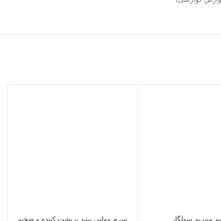
م منیزیم سولگار
سرم مولتی پپتید پرپشت کننده و ضخیم