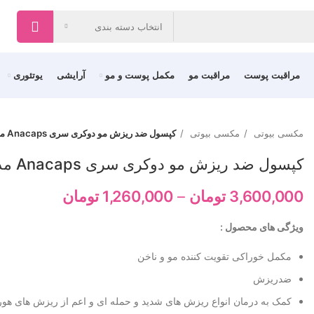
انتخاب دسته بندی
مراقبت پوست
مراقبت مو
مکمل پوست و مو
آرایشی
یوتئوری
مکسی بیوتی
مکسی بیوتی
کپسول ضد ریزش مو دوکری سری Anacaps مدل Progressiv بسته 90 عددی سه ماهه
کپسول ضد ریزش مو دوکری سری Anacaps مدل Progressiv بسته 90 عددی سه ماهه
3,600,000
تومان
–
1,260,000
تومان
ویژگی های محصول :
مکمل خوراکی تقویت کننده مو و ناخن
ضدریزش
کمک به درمان انواع ریزش های شدید و حمله ای و اعم از ریزش های هور