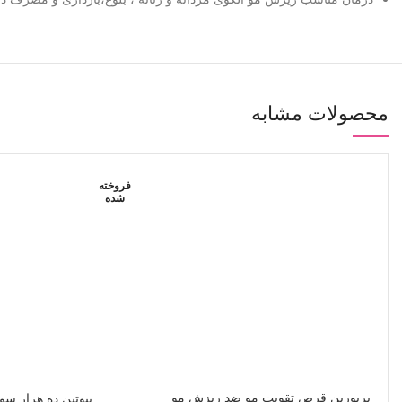
محصولات مشابه
فروخته
شده
واتساپ
تلگرام
پریورین قرص تقویت مو ضد ریزش مو
بیوتین ده هزار سو