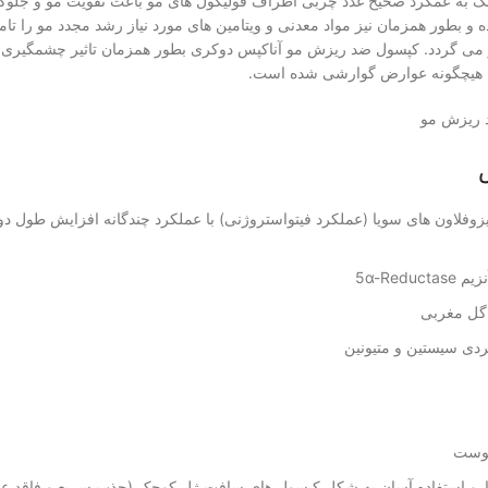
ک به عمکرد صحیح غدد چربی اطراف فولیکول های مو باعث تقویت مو و جلوگ
می گردد. کپسول ضد ریزش مو آناکپس دوکری بطور همزمان تاثیر چشمگیری 
ون هیچگونه عوارض گوارشی شده است.
فلاون های سویا (عملکرد فیتواستروژنی) با عملکرد چندگانه افزایش طول دور
5α-Re
 گل مغربی
ردی سیستین و متیونین
 دارو استفاده آسان به شکل کپسول های سافت ژل کوچک (جذب سریع و فاقد 