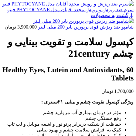
سرم ضد ریزش و رویش مجدد آقایان مدل PHYTOCYANE فیتو
بازگشت به محصولات
شامپو ضد ریزش قوی پریورین بایر 200 میلی لیتر
3,900,000
تومان
کپسول سلامت و تقویت بینایی و
چشم 21century
Healthy Eyes, Lutein and Antioxidants, 60
Tablets
1,700,000
تومان
ویژگی کپسول تقویت چشم و بینایی ۲۱سنتری :
مؤثر در درمان بیماری آب مروارید چشم
رفع خستگی چشم
حفاظت از شبکیه دربرابر پرتو نور و اشعه موبایل و لب تاب
کمک به افزایش سلامت چشم و بهبود بینایی
کمک به حفظ سلامت بیماران دیابتی مبتلا به رتینوپاتی