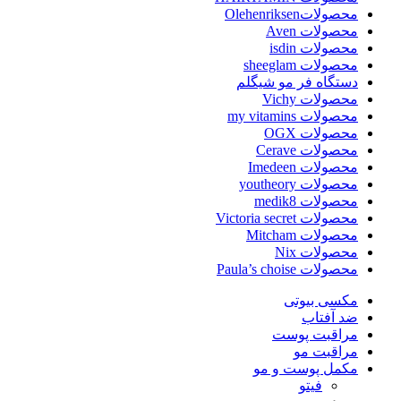
محصولاتOlehenriksen
محصولات Aven
محصولات isdin
محصولات sheeglam
دستگاه فر مو شیگلم
محصولات Vichy
محصولات my vitamins
محصولات OGX
محصولات Cerave
محصولات Imedeen
محصولات youtheory
محصولات medik8
محصولات Victoria secret
محصولات Mitcham
محصولات Nix
محصولات Paula’s choise
مکسی بیوتی
ضد آفتاب
مراقبت پوست
مراقبت مو
مکمل پوست و مو
فیتو