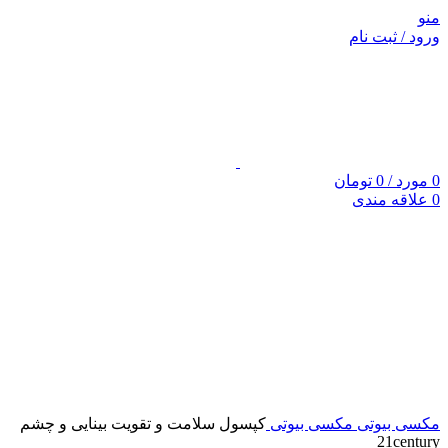
منو
ورود / ثبت نام
0
مورد
/
0
تومان
0
علاقه مندی
برای بزرگنمایی کلیک کنید
مکسی بیوتی
مکسی بیوتی
کپسول سلامت و تقویت بینایی و چشم
21century