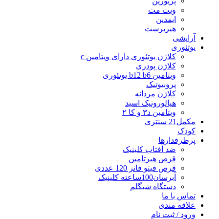
پریورین
ویت مث
ایمدین
هیربرست
آرایشی
یوتئوری
کلاژن یوتئوری دارای ویتامین c
کلاژن پودری
ویتامین b12 b6 یوتئوری
پروبیوتیک
کلاژن مردانه
هیالورونیک اسید
ویتامین د۳ و کا ۲
مکمل21 سنتری
کودک
پرطرفدارها
ضد آفتاب کلینیک
قرص هیرتامین
قرص فیتو فانر 120 عددی
آبرسان100ساعته کلینیک
دستگاه شیگلم
تماس با ما
علاقه مندی
ورود / ثبت نام