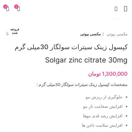
0
0
برای بزرگنمایی کلیک کنید
فروخته
شده
مکسی بیوتی
مکسی بیوتی
کپسول زینک سیترات سولگار 30میلی گرم
Solgar zinc citrate 30mg
1,300,000
تومان
مشخصات کپسول زینک سیترات سولگار 30میلی گرم :
جلوگیری از ریزش مو
افزایش ضخامت تار مو
افزایش رشد قدی موها
افزایش سلامت ناخن ها