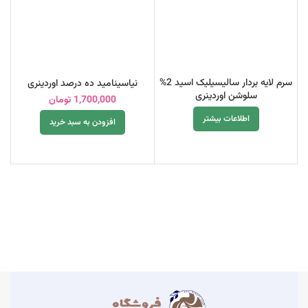
سرم لایه بردار سالیسیلیک اسید 2%
نیاسینامید ده درصد اوردینری
ک
سلوشن اوردینری
1,700,000
تومان
اطلاعات بیشتر
افزودن به سبد خرید