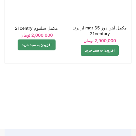
مکمل آهن دوز 65 mgr از برند
مکمل سلنیوم 21centry
مک
21century
2,000,000
تومان
2,900,000
تومان
افزودن به سبد خرید
افزودن به سبد خرید