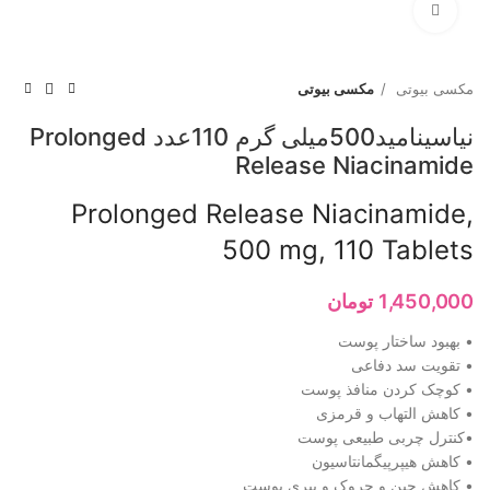
برای بزرگنمایی کلیک کنید
مکسی بیوتی
مکسی بیوتی
نیاسینامید500میلی گرم 110عدد Prolonged
Release Niacinamide
Prolonged Release Niacinamide,
500 mg, 110 Tablets
1,450,000
تومان
• بهبود ساختار پوست
• تقویت سد دفاعی
• کوچک کردن منافذ پوست
• کاهش التهاب و قرمزی
•کنترل چربی طبیعی پوست
• کاهش هیپرپیگمانتاسیون
• کاهش چین و چروک و پیری پوست