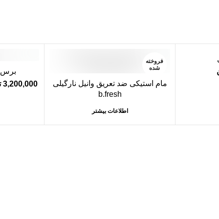
فروخته
-10%
شده
برس پ
مام استیکی ضد تعریق وانیل نارگیلی
3,200,000
ت
فروخته
b.fresh
شده
اطلاعات بیشتر