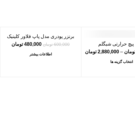
برنزر پودری مدل پاپ فلاور کلینیک
-20%
یچ حرارتی شیگلم
480,000
تومان
قیمت اصلی:
قیمت
600,000
تومان
600,000 تومان بود.
480,000 تو
ومان
–
2,880,000
تومان
Price range: 2,880,000 تومان through
اطلاعات بیشتر
فروخته
3,200,000 تومان
شده
انتخاب گزینه ها