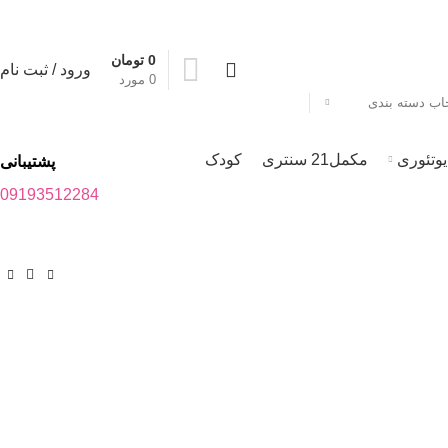
0
تومان
0
ورود / ثبت نام
0
مورد
خاب دسته بندی
یوتئوری
مکمل21 سنتری
کودک
پشتیبانی
09193512284