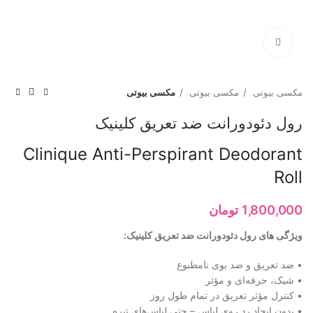
برای بزرگنمایی کلیک کنید
مکسی بیوتی
مکسی بیوتی
مکسی بیوتی
رول دئودورانت ضد تعریق کلینیک
Clinique Anti-Perspirant Deodorant
Roll
1,800,000
تومان
ویژگی های رول دئودورانت ضد تعریق کلینیک:
• ضد تعریق و ضد بوی نامطبوع
• شیک، حرفه‌ای و مؤثر
• کنترل مؤثر تعریق در تمام طول روز
• بدون ایجاد رد روی لباس – حتی لباس‌های تیره