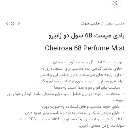
برای بزرگنمایی کلیک کنید
مکسی بیوتی
مکسی بیوتی
بادی میست 68 سول دو ژانیرو
Cheirosa 68 Perfume Mist
• بوی تازه و شاداب گل و محیط گرم و میوه ای
• حاوی عناصر گیاهی زنده مناسب برای استفاده روزانه
• حاوی رایحه های غیرمنتظره حاوی عناصر آبی و آفتابی
• رایحه ی معطر و دلفریب حاوی ترکیبات میوه ای و گلی
• مناسب برای انواع مو و عدم آسیب به موها
• محافظت از موها در برابر عوامل آسیب زای محیطی مانند آلودگی هوا و نور
خورشید
• دارای حجم مناسب و قابل استفاده به صورت روزانه
• دارای طراحی شیک و منحصر به فرد و مناسب برای هدیه دادن
• فاقد: گلوتن، سویا، پارابن، رنگ مصنوعی، فتالات، پارابن، PEG، تالک،
سولفات، روغن معدنی، آجیل.