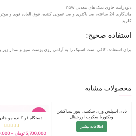
دئودرانت حاوی نمک های معدنی now
ماندگاری 24 ساعته، ضد باکتری و ضد عفونی کننده، فوق العاده قو
کلرید
استفاده صحیح:
برای استفاده، کافی است استیک را به آرامی روی پوست تمیز و نمدار زیر بغ
محصولات مشابه
بادی اسپلش وری سکسی پیور سداکشن
فروخته
-19%
ویکتوریا سکرت اورجینال
شده
دستگاه فر کننده مو جاد
اطلاعات بیشتر
5,700,000
تومان
–
0,000