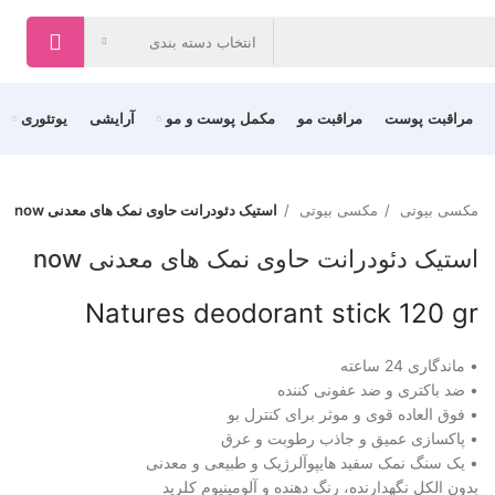
انتخاب دسته بندی
مراقبت پوست
مراقبت مو
مکمل پوست و مو
آرایشی
یوتئوری
مکسی بیوتی
مکسی بیوتی
استیک دئودرانت حاوی نمک های معدنی now
استیک دئودرانت حاوی نمک های معدنی now
Natures deodorant stick 120 gr
• ماندگاری 24 ساعته
• ضد باکتری و ضد عفونی کننده
• فوق العاده قوی و موثر برای کنترل بو
• پاکسازی عمیق و جاذب رطوبت و عرق
• یک سنگ نمک سفید هایپوآلرژیک و طبیعی و معدنی
بدون الکل نگهدارنده، رنگ دهنده و آلومینیوم کلرید