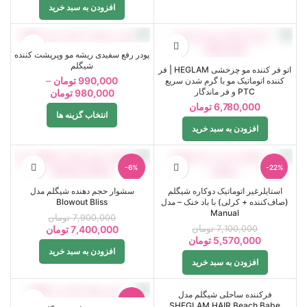
افزودن به سبد خرید
پودر رفع سفیدی ریشه مو وپرپشت کننده
شیگلم
اتو فر کننده مو چرخشی HEGLAM | فر
990,000
تومان
–
کننده اتوماتیک مو با گرم شدن سریع
PTC و فر ماندگار
980,000
تومان
6,780,000
تومان
انتخاب گزینه ها
افزودن به سبد خرید
-6%
-22%
استایلرغیر اتوماتیک دوکاره شیگلم
سشوار حجم دهنده شیگلم مدل
(صاف‌کننده + کرلی) با باد خنک – مدل
Blowout Bliss
Manual
7,900,000
تومان
7,100,000
تومان
7,400,000
تومان
5,570,000
تومان
افزودن به سبد خرید
افزودن به سبد خرید
فرکننده ساحلی شیگلم مدل
-10%
-7%
SHEGLAM HAIR Beach Babe