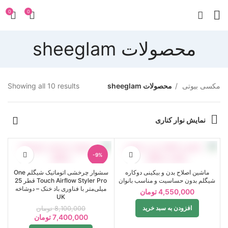
0
0
محصولات sheeglam
مکسی بیوتی
محصولات sheeglam
Showing all 10 results
نمایش نوار کناری
-9%
ماشین اصلاح بدن و بیکینی دوکاره
سشوار چرخشی اتوماتیک شیگلم One
شیگلم بدون حساسیت و مناسب بانوان
Touch Airflow Styler Pro قطر 25
میلی‌متر با فناوری باد خنک – دوشاخه
4,550,000
تومان
UK
افزودن به سبد خرید
8,100,000
تومان
7,400,000
تومان