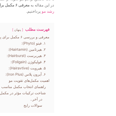
در این مقاله به
معرفی ۶ مکمل برای پرپشت شدن مو
رشد مو
پرداختیم.
فهرست مطلب
پنهان
معرفی و بررسی ۶ مکمل برای پرپشت شدن مو
۱. فیتو (Phyto):
۲. هیرتامین (Hairtamin):
۳. هیربرست (Hairburst):
۴. فولیکوژن (Foligain):
۵. هیرویت (Hairavtive):
۶. آیرون پلاس (Iron Plus):
اهمیت مکمل‌های تقویت مو
راهنمای انتخاب مکمل مناسب ب
شناخت ترکیبات مؤثر در مکمل‌
در آخر..
سوالات رایج