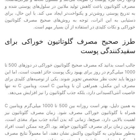
مصرف گلوتاتیون باعث کاهش تولید ملانین در سلول‌های پوستی شده و
به تدریج پوستی روشن‌تر و یکنواخت‌تر ایجاد می کند. با این حال، برای
دستیابی به این اثرات، توجه به روش‌های صحیح مصرف گلوتاتیون
خوراکی و نکات کلیدی در استفاده از آن بسیار مهم است.
طرز صحیح مصرف گلوتاتیون خوراکی برای
سفیدکنندگی پوست
جالب است بدانید که مصرف صحیح گلوتاتیون خوراکی در دوزهای 500 تا
1000 میلی‌گرم در روز برای بهبود رنگ پوست حائز اهمیت است، اما این
دوزها باید تحت نظر متخصص تجویز شوند. یکی از توصیه‌های کلیدی برای
مصرف این مکمل، همراهی آن با ویتامین C است. ویتامین C نه تنها
خاصیت آنتی‌اکسیدانی دارد، بلکه جذب گلوتاتیون را نیز افزایش می‌دهد.
به همین دلیل، بهتر است روزانه بین 500 تا 1000 میلی‌گرم ویتامین C
همراه با گلوتاتیون خوراکی مصرف شود. زمان مصرف گلوتاتیون نیز
اهمیت بالایی دارد، صبح‌ها، زمانی که بدن آماده جذب مواد مغذی است،
بهترین زمان برای مصرف گلوتاتیون خواهد بود. اگرچه ممکن است افراد
به‌طور متفاوتی به گلوتاتیون واکنش نشان دهند، اما معمولاً نتایج مصرف
این مکمل بعد از سه تا شش ماه به تدریج مشاهده می‌شود.