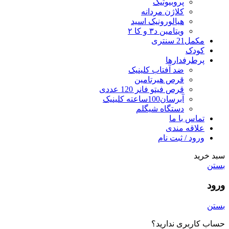
پروبیوتیک
کلاژن مردانه
هیالورونیک اسید
ویتامین د۳ و کا ۲
مکمل21 سنتری
کودک
پرطرفدارها
ضد آفتاب کلینیک
قرص هیرتامین
قرص فیتو فانر 120 عددی
آبرسان100ساعته کلینیک
دستگاه شیگلم
تماس با ما
علاقه مندی
ورود / ثبت نام
سبد خرید
بستن
ورود
بستن
حساب کاربری ندارید؟