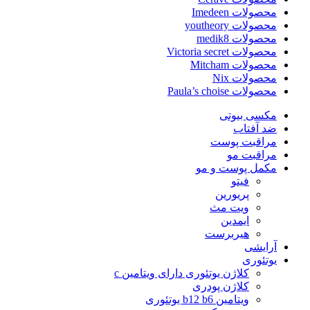
محصولات Imedeen
محصولات youtheory
محصولات medik8
محصولات Victoria secret
محصولات Mitcham
محصولات Nix
محصولات Paula’s choise
مکسی بیوتی
ضد آفتاب
مراقبت پوست
مراقبت مو
مکمل پوست و مو
فیتو
پریورین
ویت مث
ایمدین
هیربرست
آرایشی
یوتئوری
کلاژن یوتئوری دارای ویتامین c
کلاژن پودری
ویتامین b12 b6 یوتئوری