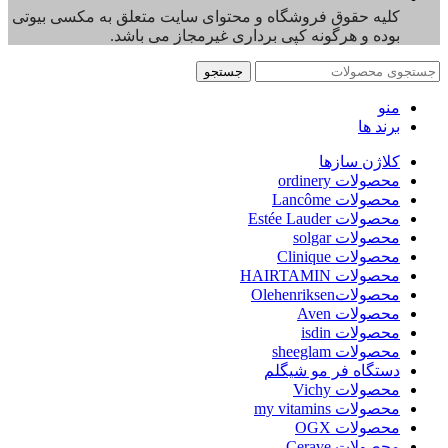
کلیه حقوق فروشگاه و محتوای سایت متعلق به مکسی بیوتی
بوده و هرگونه کپی برداری غیرمجاز می باشد.
جستجو
منو
برند ها
کلاژن سازها
محصولات ordinery
محصولات Lancôme
محصولات Estée Lauder
محصولات solgar
محصولات Clinique
محصولات HAIRTAMIN
محصولاتOlehenriksen
محصولات Aven
محصولات isdin
محصولات sheeglam
دستگاه فر مو شیگلم
محصولات Vichy
محصولات my vitamins
محصولات OGX
محصولات Cerave