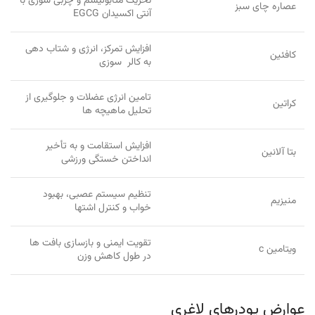
تحریک متابولیسم و چربی سوزی با
عصاره چای سبز
آنتی اکسیدان EGCG
افزایش تمرکز، انرژی و شتاب دهی
کافئین
به کالر سوزی
تامین انرژی عضلات و جلوگیری از
کراتین
تحلیل ماهیچه ها
افزایش استقامت و به تأخیر
بتا آلانین
انداختن خستگی ورزشی
تنظیم سیستم عصبی، بهبود
منیزیم
خواب و کنترل اشتها
تقویت ایمنی و بازسازی بافت ها
ویتامین c
در طول کاهش وزن
عوارض پودرهای لاغری