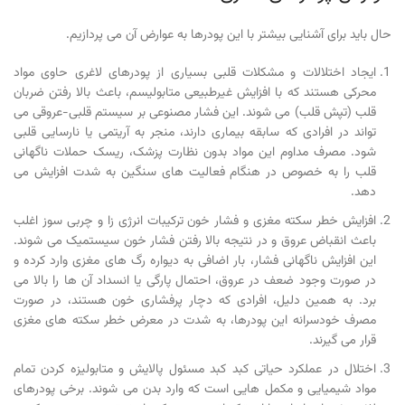
حال باید برای آشنایی بیشتر با این پودرها به عوارض آن می پردازیم.
ایجاد اختلالات و مشکلات قلبی بسیاری از پودرهای لاغری حاوی مواد
محرکی هستند که با افزایش غیرطبیعی متابولیسم، باعث بالا رفتن ضربان
قلب (تپش قلب) می شوند. این فشار مصنوعی بر سیستم قلبی-عروقی می
تواند در افرادی که سابقه بیماری دارند، منجر به آریتمی یا نارسایی قلبی
شود. مصرف مداوم این مواد بدون نظارت پزشک، ریسک حملات ناگهانی
قلب را به خصوص در هنگام فعالیت های سنگین به شدت افزایش می
دهد.
افزایش خطر سکته مغزی و فشار خون ترکیبات انرژی زا و چربی سوز اغلب
باعث انقباض عروق و در نتیجه بالا رفتن فشار خون سیستمیک می شوند.
این افزایش ناگهانی فشار، بار اضافی به دیواره رگ های مغزی وارد کرده و
در صورت وجود ضعف در عروق، احتمال پارگی یا انسداد آن ها را بالا می
برد. به همین دلیل، افرادی که دچار پرفشاری خون هستند، در صورت
مصرف خودسرانه این پودرها، به شدت در معرض خطر سکته های مغزی
قرار می گیرند.
اختلال در عملکرد حیاتی کبد کبد مسئول پالایش و متابولیزه کردن تمام
مواد شیمیایی و مکمل هایی است که وارد بدن می شوند. برخی پودرهای