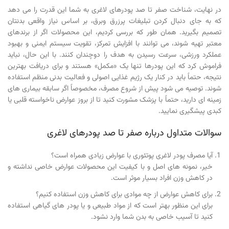
در نهایت، شناخت صفر تا صد پودرهای لاغری به شما این قدرت را می دهد
که به جای دنبال کردن تبلیغات پرزرق وبرق، بر اساس نیاز واقعی بدنتان
تصمیم بگیرید. همان طور که بررسی کردیم، این محصولات اگر از برندهای
معتبر تهیه شوند، می توانند با افزایش تمرکز، تقویت سیستم ایمنی و بهبود
عملکرد ورزشی، سرعت رسیدن به هدف را دوچندان کنند. با این حال، نباید
فراموش کرد که این پودرها تنها یک «مکمل» هستند و برای دریافت بهترین
نتیجه، حتماً باید در کنار یک رژیم غذایی اصولی و فعالیت بدنی منظم استفاده
شوند. توصیه می شود پیش از شروع مصرف، مخصوصاً اگر سابقه بیماری های
زمینه ای دارید، حتماً با پزشک مشورت کنید تا از بروز عوارض ناخواسته قلبی یا
کبدی پیشگیری نمایید.
سوالات متداول درباره صفر تا صد پودرهای لاغری
آیا مصرف پودر لاغری پوتئوری با عوارض زیادی همراه است؟
خیر، نمونه های اصل و با کیفیت این محصولات عوارض خاصی نداشته و
در کاهش وزن افراد بسیار موثر است.
برای کاهش عوارض از چه موادی برای کاهش وزن استفاده کنیم؟
برای این منظور بهتر است که از مواد طبیعی و یا پودر های گیاهی استفاده
کنید تا آسیب خاصی به بدن شما وارد نشود.