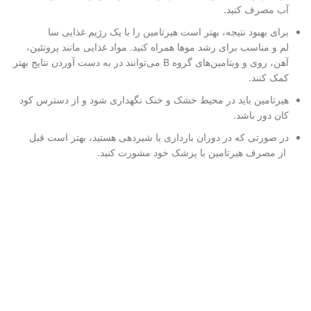
آب مصرف کنید.
برای بهبود نتیجه، بهتر است ه
یرتامین را با یک رژیم غذایی سا
لم و مناسب برای رشد موها همراه
کنید. مواد غذایی مانند پروتئ
ین،
آهن، روی و ویتامین‌های گروه
B می‌توانند در به دست آوردن نتای
ج بهتر
کمک کنند.
هیرتامین باید در محیط خشک و
خنک نگهداری شود و از دسترس کود
کان دور باشد.
در صورتی که در دوران بارداری
یا شیردهی هستید، بهتر است قبل
از مصرف هیرتامین با پزشک خود
مشورت کنید.