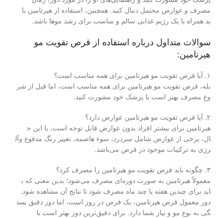
مصرف و عوارض محتمل دنبال کنید.
همچنین، استفاده از هیرتامین با
ید همراه با یک رژیم غذایی سالم
و مناسب برای رشد موها باشد.
سوالات متداول درباره استفاده از قرص تقویت مو
هیرتامین:
۱. آیا قرص تقویت مو هیرتامین ب
رای همه مناسب است؟
بله، قرص تقویت مو هیرتامین برا
ی همه مناسب است، اما قبل از شر
وع مصرف بهتر است با پزشک خود م
شورت کنید.
۲. آیا قرص تقویت مو هیرتامین ع
وارض دارد؟
هیرتامین برای بیشتر افراد بدون
عوارض قابل توجه است، با این ح
ال، برخی از عوارض شامل سردرد،
سوء هاضمه، تغییر رنگ مدفوع وآل
رژی به ترکیبات موجود در قرص می‌
باشد.
۳. چگونه باید قرص تقویت مو هیر
تامین را مصرف کرد؟
معمولاً هیرتامین به صورت دوره‌
ای مصرف می‌شود؛ بدین معنی که ب
اید برای چندین هفته یا چند ماه
مصرف شود تا نتایج آن مشاهده شود.
دوز معمول قرص هیرتامین، یک قر
ص در روز است، اما دوز دقیق بست
گی به نوع مو و نیاز شما دارد.
برای دقیق‌ترین دوز بهتر است با