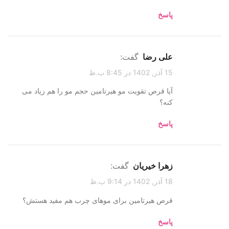
پاسخ
علی رضا
گفت:
15 آذر, 1402 در 8:45 ب.ظ
آیا قرص تقویت مو هیرتامین حجم مو را هم زیاد می
کنه؟
پاسخ
زهرا خیریان
گفت:
18 آذر, 1402 در 9:14 ب.ظ
قرص هیرتامین برای موهای چرب هم مفید هستش؟
پاسخ