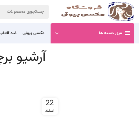
مرور دسته ها
مکسی بیوتی
ضد آفتاب
آرشیو بر
22
اسفند