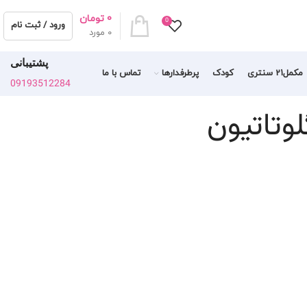
0
تومان
0
ورود / ثبت نام
0
مورد
پشتیبانی
مکمل21 سنتری
کودک
پرطرفدارها
تماس با ما
09193512284
وتاتیون