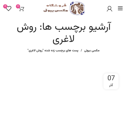
0
0
آرشیو برچسب ها: روش
لاغری
مکسی بیوتی
پست های برچسب زده شده "روش لاغری"
07
آذر