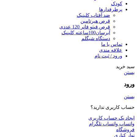
کودک
پرطرفدارها
ضد آفتاب کلینیک
قرص هیرتامین
قرص فیتو فانر 120 عددی
آبرسان100ساعته کلینیک
دستگاه شیگلم
تماس با ما
علاقه مندی
ورود / ثبت نام
سبد خرید
بستن
ورود
بستن
حساب کاربری ندارید؟
ایجاد یک حساب کاربری
واتساپ
واتساپ
تلگرام
فروشگاه
نوار کناری