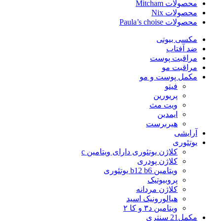
محصولات Mitcham
محصولات Nix
محصولات Paula’s choise
مکسی بیوتی
ضد آفتاب
مراقبت پوست
مراقبت مو
مکمل پوست و مو
فیتو
پریورین
ویت مث
ایمدین
هیربرست
آرایشی
یوتئوری
کلاژن یوتئوری دارای ویتامین c
کلاژن پودری
ویتامین b12 b6 یوتئوری
پروبیوتیک
کلاژن مردانه
هیالورونیک اسید
ویتامین د۳ و کا ۲
مکمل21 سنتری