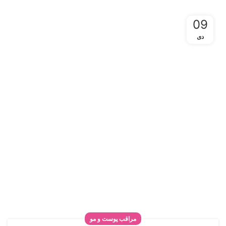
09
دی
مراقب پوست و مو