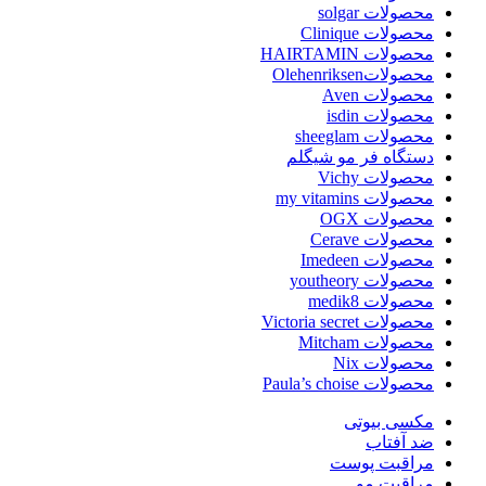
محصولات solgar
محصولات Clinique
محصولات HAIRTAMIN
محصولاتOlehenriksen
محصولات Aven
محصولات isdin
محصولات sheeglam
دستگاه فر مو شیگلم
محصولات Vichy
محصولات my vitamins
محصولات OGX
محصولات Cerave
محصولات Imedeen
محصولات youtheory
محصولات medik8
محصولات Victoria secret
محصولات Mitcham
محصولات Nix
محصولات Paula’s choise
مکسی بیوتی
ضد آفتاب
مراقبت پوست
مراقبت مو