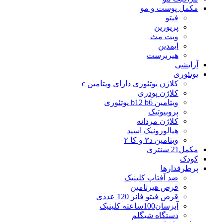
مکمل پوست و مو
فیتو
پریورین
ویت مث
ایمدین
هیربرست
آرایشی
یوتئوری
کلاژن یوتئوری دارای ویتامین c
کلاژن پودری
ویتامین b12 b6 یوتئوری
پروبیوتیک
کلاژن مردانه
هیالورونیک اسید
ویتامین د۳ و کا ۲
مکمل21 سنتری
کودک
پرطرفدارها
ضد آفتاب کلینیک
قرص هیرتامین
قرص فیتو فانر 120 عددی
آبرسان100ساعته کلینیک
دستگاه شیگلم