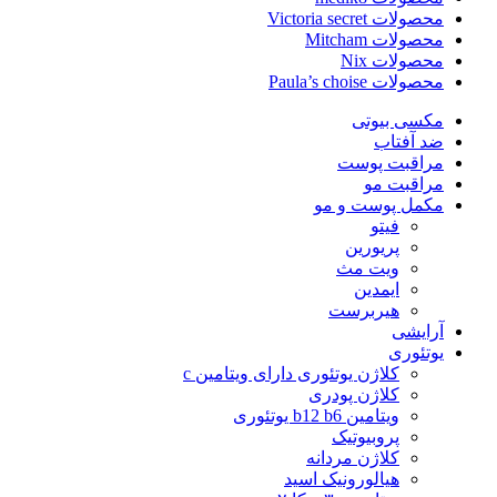
محصولات Victoria secret
محصولات Mitcham
محصولات Nix
محصولات Paula’s choise
مکسی بیوتی
ضد آفتاب
مراقبت پوست
مراقبت مو
مکمل پوست و مو
فیتو
پریورین
ویت مث
ایمدین
هیربرست
آرایشی
یوتئوری
کلاژن یوتئوری دارای ویتامین c
کلاژن پودری
ویتامین b12 b6 یوتئوری
پروبیوتیک
کلاژن مردانه
هیالورونیک اسید