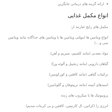
ارائه گزینه های درمانی جایگزین
انواع مکمل غذایی
مکمل های رایج عبارتند از:
انواع ویتامین ها (مولتی ویتامین ها یا ویتامین های جداگانه مانند ویتامین
سی و …)
مواد معدنی (مانند کلسیم، منیزیم و آهن)
گیاهان دارویی (مانند زنجبیل و آلوئه ورا)
ترکیبات گیاهی (مانند کافئین و کورکومین)
اسیدهای آمینه (مانند تریپتوفان و گلوتامین)
پروبیوتیک ها یا میکروب های زنده
انرژی زا (کراتین، ال کارنیتین، کافئین و بی کربنات سدیم)