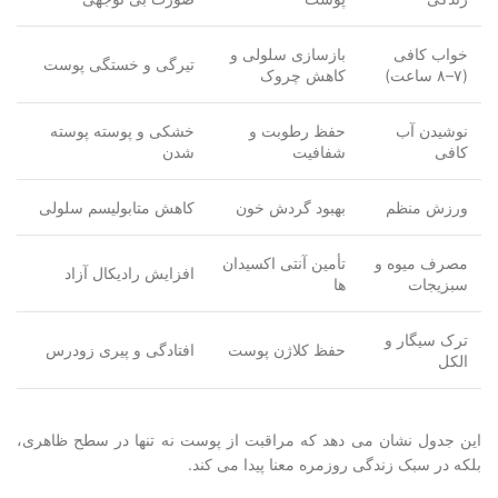
خواب کافی
بازسازی سلولی و
تیرگی و خستگی پوست
(۷–۸ ساعت)
کاهش چروک
نوشیدن آب
حفظ رطوبت و
خشکی و پوسته پوسته
کافی
شفافیت
شدن
ورزش منظم
بهبود گردش خون
کاهش متابولیسم سلولی
مصرف میوه و
تأمین آنتی اکسیدان
افزایش رادیکال آزاد
سبزیجات
ها
ترک سیگار و
حفظ کلاژن پوست
افتادگی و پیری زودرس
الکل
این جدول نشان می دهد که مراقبت از پوست نه تنها در سطح ظاهری،
بلکه در سبک زندگی روزمره معنا پیدا می کند.