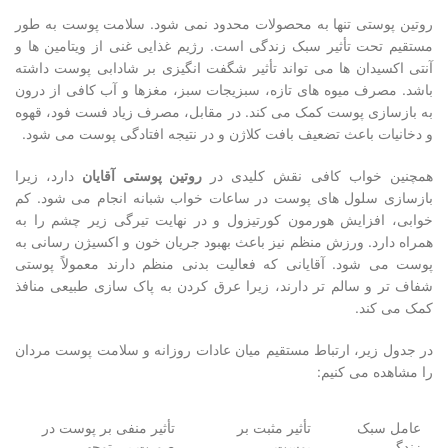
روتین پوستی تنها به محصولات محدود نمی شود. سلامت پوست به طور
مستقیم تحت تأثیر سبک زندگی است. رژیم غذایی غنی از ویتامین ها و
آنتی اکسیدان ها می تواند تأثیر شگفت انگیزی بر شادابی پوست داشته
باشد. مصرف میوه های تازه، سبزیجات سبز، مغزها و آب کافی از درون
به بازسازی پوست کمک می کند. در مقابل، مصرف زیاد فست فود، قهوه
و دخانیات باعث تضعیف بافت کلاژن و در نتیجه افتادگی پوست می شود.
همچنین خواب کافی نقش کلیدی در
روتین پوستی آقایان
دارد، زیرا
بازسازی سلول های پوست در ساعات خواب شبانه انجام می شود. کم
خوابی، افزایش هورمون کورتیزول و در نهایت تیرگی زیر چشم را به
همراه دارد. ورزش منظم نیز باعث بهبود جریان خون و اکسیژن رسانی به
پوست می شود. آقایانی که فعالیت بدنی منظم دارند معمولاً پوستی
شفاف تر و سالم تر دارند، زیرا عرق کردن به پاک سازی طبیعی منافذ
کمک می کند.
در جدول زیر، ارتباط مستقیم میان عادات روزانه و سلامت پوست مردان
را مشاهده می کنیم:
عامل سبک
تأثیر مثبت بر
تأثیر منفی بر پوست در
زندگی
پوست
صورت بی توجهی