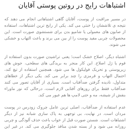
اشتباهات رایج در روتین پوستی آقایان
در مسیر مراقبت از پوست، آقایان گاهی اشتباهاتی انجام می دهند که
نتیجه ی تلاششان را خنثی می کند. یکی از رایج ترین اشتباهات، استفاده
از صابون های معمولی یا شامپو بدن برای شستشوی صورت است. این
محصولات چربی مفید پوست را از بین می برند و باعث التهاب و خشکی
می شوند.
اشتباه دیگر، اصلاح خشک است؛ یعنی تراشیدن صورت بدون استفاده از
فوم یا ژل اصلاح. این کار منجر به بریدگی های سطحی، جوش های
زیرپوستی و تحریک فولیکول ها می شود. همچنین استفاده از تیغ کند،
احتمال التهاب و قرمزی را چند برابر می کند. یکی دیگر از خطاهای
متداول، نادیده گرفتن ضدآفتاب است. بسیاری از آقایان تصور می کنند
ضدآفتاب فقط برای روزهای آفتابی لازم است، درحالی که نور ماوراء
بنفش از شیشه، مه و حتی لامپ ها هم عبور می کند.
عدم استفاده از ضدآفتاب، اصلی ترین عامل چروک زودرس در پوست
مردان است. در نهایت، بی توجهی به پاک سازی شبانه نیز از دیگر
اشتباهات است. شستن صورت قبل از خواب باعث حذف آلودگی و چربی
روزانه می شود و از بسته شدن منافذ جلوگیری می کند. در غیر این